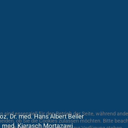
n sind essenziell für den Betrieb der Seite, während and
Doz. Dr. med. Hans Albert Beiler
heiden, ob Sie die Cookies zulassen möchten. Bitte beac
. med. Kiarasch Mortazawi
alle Funktionalitäten der Seite zur Verfügung stehen.